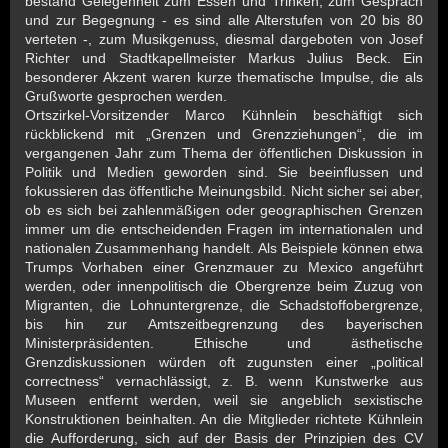
bestand Gelegenheit zum Essen und Trinken, zum Gespräch
und zur Begegnung - es sind alle Alterstufen von 20 bis 80
verteten -, zum Musikgenuss, diesmal dargeboten von Josef
Richter und Stadtkapellmeister Markus Julius Beck. Ein
besonderer Akzent waren kurze thematische Impulse, die als
Grußworte gesprochen werden.
Ortszirkel-Vorsitzender Marco Kühnlein beschäftigt sich
rückblickend mit „Grenzen und Grenzziehungen“, die im
vergangenen Jahr zum Thema der öffentlichen Diskussion in
Politik und Medien geworden sind. Sie beeinflussen und
fokussieren das öffentliche Meinungsbild. Nicht sicher sei aber,
ob es sich bei zahlenmäßigen oder geographischen Grenzen
immer um die entscheidenden Fragen im internationalen und
nationalen Zusammenhang handelt. Als Beispiele können etwa
Trumps Vorhaben einer Grenzmauer zu Mexico angeführt
werden, oder innenpolitisch die Obergrenze beim Zuzug von
Migranten, die Lohnuntergrenze, die Schadstoffobergrenze,
bis hin zur Amtszeitbegrenzung des bayerischen
Ministerpräsidenten. Ethische und ästhetische
Grenzdiskussionen würden oft zugunsten einer „political
correctness“ vernachlässigt, z. B. wenn Kunstwerke aus
Museen entfernt werden, weil sie angeblich sexistische
Konstruktionen beinhalten. An die Mitglieder richtete Kühnlein
die Aufforderung, sich auf der Basis der Prinzipien des CV